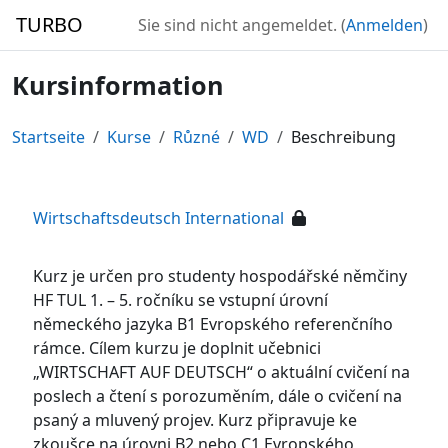
Zum Hauptinhalt
TURBO
Sie sind nicht angemeldet. (
Anmelden
)
Kursinformation
Startseite
Kurse
Různé
WD
Beschreibung
Wirtschaftsdeutsch International
Kurz je určen pro studenty hospodářské němčiny
HF TUL 1. – 5. ročníku se vstupní úrovní
německého jazyka B1 Evropského referenčního
rámce. Cílem kurzu je doplnit učebnici
„WIRTSCHAFT AUF DEUTSCH“ o aktuální cvičení na
poslech a čtení s porozuměním, dále o cvičení na
psaný a mluvený projev. Kurz připravuje ke
zkoušce na úrovni B2 nebo C1 Evropského