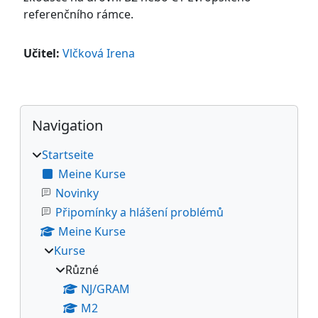
referenčního rámce.
Učitel:
Vlčková Irena
Blöcke
Navigation überspringen
Navigation
Startseite
Meine Kurse
Novinky
Připomínky a hlášení problémů
Meine Kurse
Kurse
Různé
NJ/GRAM
M2