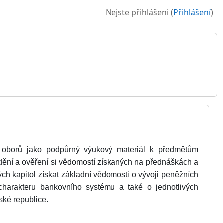
Nejste přihlášeni (
Přihlášení
)
h oborů jako podpůrný výukový materiál k předmětům
dění a ověření si vědomostí získaných na přednáškách a
ch kapitol získat základní vědomosti o vývoji peněžních
 charakteru bankovního systému a také o jednotlivých
ké republice.