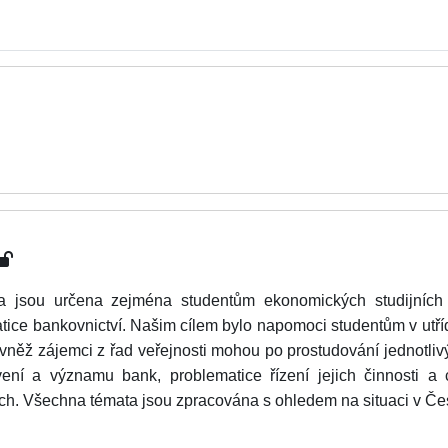
pta jsou určena zejména studentům ekonomických studijníc
ce bankovnictví. Našim cílem bylo napomoci studentům v utří
vněž zájemci z řad veřejnosti mohou po prostudování jednotlivý
vení a významu bank, problematice řízení jejich činnosti a
h. Všechna témata jsou zpracována s ohledem na situaci v Čes