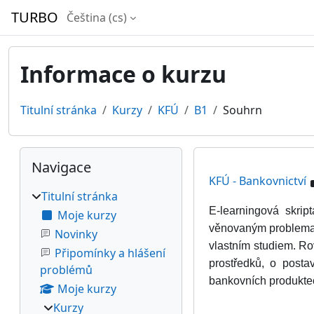
Přejít k hlavnímu obsahu
TURBO
Čeština ‎(cs)‎
Informace o kurzu
Titulní stránka
Kurzy
KFÚ
B1
Souhrn
Bloky
Přeskočit: Navigace
Navigace
KFÚ - Bankovnictví
Titulní stránka
E-learningová skri
Moje kurzy
věnovaným problemati
Novinky
vlastním studiem. Ro
Připomínky a hlášení
prostředků, o posta
problémů
bankovních produktec
Moje kurzy
Kurzy