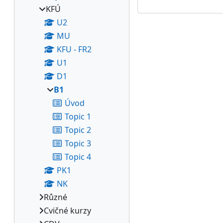
KFÚ
U2
MU
KFU - FR2
U1
D1
B1
Úvod
Topic 1
Topic 2
Topic 3
Topic 4
PK1
NK
Různé
Cvičné kurzy