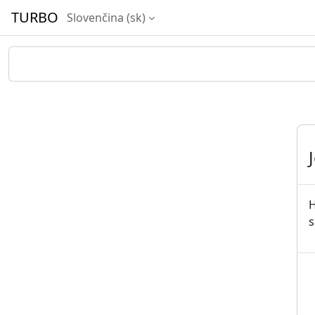
Preskočiť na hlavný obsah
TURBO
Slovenčina ‎(sk)‎
H
s