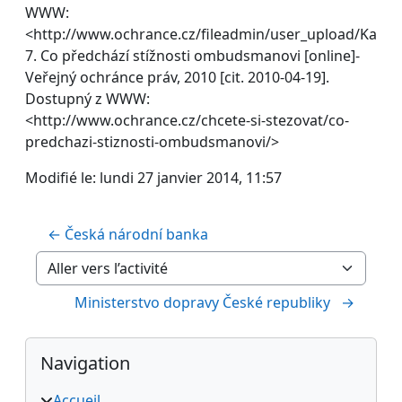
WWW:
<http://www.ochrance.cz/fileadmin/user_upload/Kan
7. Co předchází stížnosti ombudsmanovi [online]-
Veřejný ochránce práv, 2010 [cit. 2010-04-19].
Dostupný z WWW:
<http://www.ochrance.cz/chcete-si-stezovat/co-
predchazi-stiznosti-ombudsmanovi/>
Modifié le: lundi 27 janvier 2014, 11:57
← Česká národní banka
Aller vers l’activité
Ministerstvo dopravy České republiky   →
Blocs
Passer Navigation
Navigation
Accueil