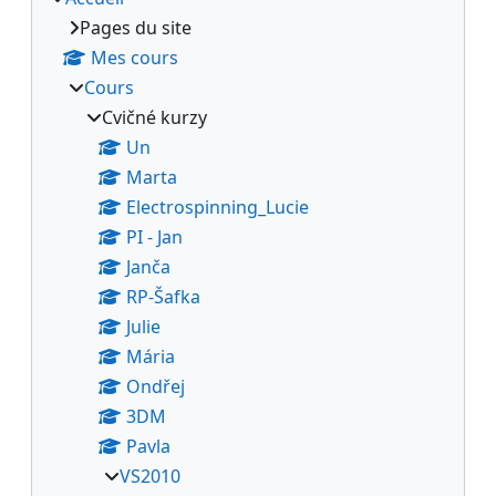
Pages du site
Mes cours
Cours
Cvičné kurzy
Un
Marta
Electrospinning_Lucie
PI - Jan
Janča
RP-Šafka
Julie
Mária
Ondřej
3DM
Pavla
VS2010