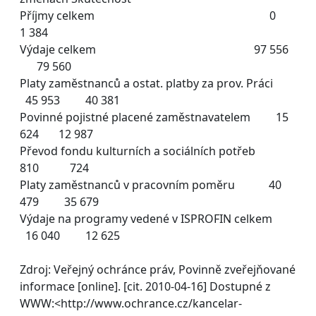
Příjmy celkem 0
1 384
Výdaje celkem 97 556
79 560
Platy zaměstnanců a ostat. platby za prov. Práci
45 953 40 381
Povinné pojistné placené zaměstnavatelem 15
624 12 987
Převod fondu kulturních a sociálních potřeb
810 724
Platy zaměstnanců v pracovním poměru 40
479 35 679
Výdaje na programy vedené v ISPROFIN celkem
16 040 12 625
Zdroj: Veřejný ochránce práv, Povinně zveřejňované
informace [online]. [cit. 2010-04-16] Dostupné z
WWW:<http://www.ochrance.cz/kancelar-