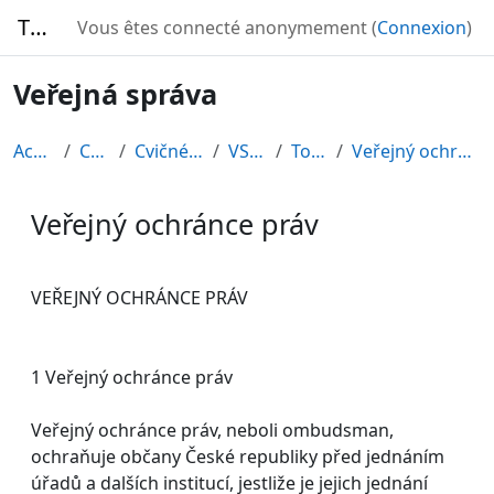
Passer au contenu principal
TURBO
Vous êtes connecté anonymement (
Connexion
)
Veřejná správa
Accueil
Cours
Cvičné kurzy
VS2010
Topic 2
Veřejný ochránce práv
Veřejný ochránce práv
Conditions d’achèvement
VEŘEJNÝ OCHRÁNCE PRÁV
1 Veřejný ochránce práv
Veřejný ochránce práv, neboli ombudsman,
ochraňuje občany České republiky před jednáním
úřadů a dalších institucí, jestliže je jejich jednání