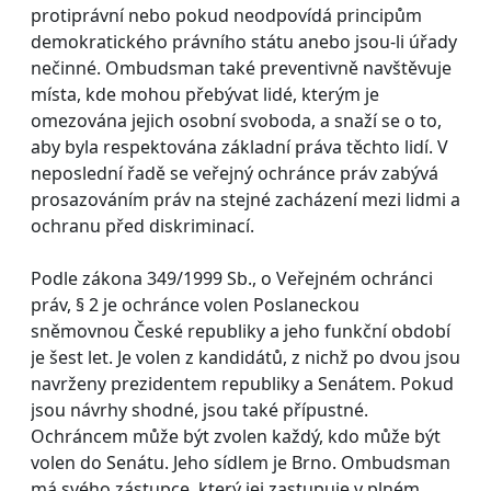
protiprávní nebo pokud neodpovídá principům
demokratického právního státu anebo jsou-li úřady
nečinné. Ombudsman také preventivně navštěvuje
místa, kde mohou přebývat lidé, kterým je
omezována jejich osobní svoboda, a snaží se o to,
aby byla respektována základní práva těchto lidí. V
neposlední řadě se veřejný ochránce práv zabývá
prosazováním práv na stejné zacházení mezi lidmi a
ochranu před diskriminací.
Podle zákona 349/1999 Sb., o Veřejném ochránci
práv, § 2 je ochránce volen Poslaneckou
sněmovnou České republiky a jeho funkční období
je šest let. Je volen z kandidátů, z nichž po dvou jsou
navrženy prezidentem republiky a Senátem. Pokud
jsou návrhy shodné, jsou také přípustné.
Ochráncem může být zvolen každý, kdo může být
volen do Senátu. Jeho sídlem je Brno. Ombudsman
má svého zástupce, který jej zastupuje v plném