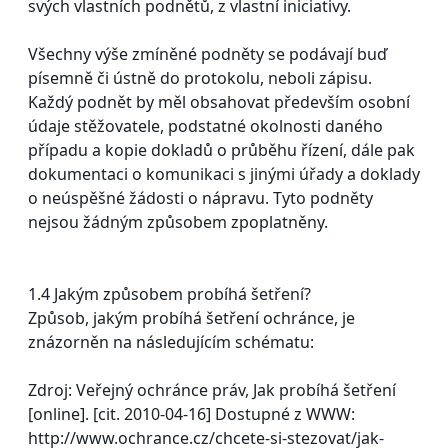
svých vlastních podnětů, z vlastní iniciativy.
Všechny výše zmíněné podněty se podávají buď
písemně či ústně do protokolu, neboli zápisu.
Každý podnět by měl obsahovat především osobní
údaje stěžovatele, podstatné okolnosti daného
případu a kopie dokladů o průběhu řízení, dále pak
dokumentaci o komunikaci s jinými úřady a doklady
o neúspěšné žádosti o nápravu. Tyto podněty
nejsou žádným způsobem zpoplatněny.
1.4 Jakým způsobem probíhá šetření?
Způsob, jakým probíhá šetření ochránce, je
znázorněn na následujícím schématu:
Zdroj: Veřejný ochránce práv, Jak probíhá šetření
[online]. [cit. 2010-04-16] Dostupné z WWW:
http://www.ochrance.cz/chcete-si-stezovat/jak-