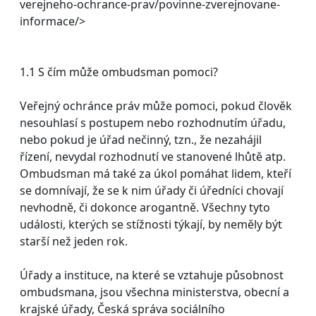
verejneho-ochrance-prav/povinne-zverejnovane-
informace/>
1.1 S čím může ombudsman pomoci?
Veřejný ochránce práv může pomoci, pokud člověk
nesouhlasí s postupem nebo rozhodnutím úřadu,
nebo pokud je úřad nečinný, tzn., že nezahájil
řízení, nevydal rozhodnutí ve stanovené lhůtě atp.
Ombudsman má také za úkol pomáhat lidem, kteří
se domnívají, že se k nim úřady či úředníci chovají
nevhodně, či dokonce arogantně. Všechny tyto
události, kterých se stížnosti týkají, by neměly být
starší než jeden rok.
Úřady a instituce, na které se vztahuje působnost
ombudsmana, jsou všechna ministerstva, obecní a
krajské úřady, Česká správa sociálního