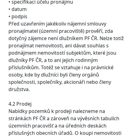
• specifikaci účelu pronájmu
• datum
• podpis
Před uzavřením jakékoliv nájemní smlouvy
pronajímatel (územní pracoviště) prověří, zda
dotyčný zájemce není dlužníkem PF ČR. Nelze totiž
pronajímat nemovitosti, ani dávat souhlas s
podnájmem nemovitostí subjektům, které jsou
dlužníky PF ČR, a to ani jejich rodinným
příslušníkům. Totéž se vztahuje i na právnické
osoby, kde by dlužníci byli členy orgánů
společnosti, společníky, akcionáři nebo členy
družstva.
4.2 Prodej
Nabídky pozemků k prodeji nalezneme na
stránkách PF ČR a zároveň na vývěsních tabulích
územních pracovišť a na úředních deskách
příslušných obecních úřadů. O koupi nemovitosti