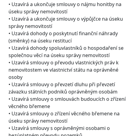
• Uzavírá a ukončuje smlouvy o nájmu honitby na
úseku správy nemovitostí
• Uzavírá a ukončuje smlouvy o výpůjčce na úseku
správy nemovitostí
• Uzavírá dohody o poskytnutí finanční náhrady
(směnky) na úseku restitucí
• Uzavírá dohody spoluvlastníků o hospodaření se
společnou věcí na úseku správy nemovitostí
• Uzavírá smlouvy o převodu vlastnických práv k
nemovitostem ve vlastnictví státu na oprávněné
osoby
• Uzavírá smlouvy o převzetí dluhu při převzetí
závazku státních podniků oprávněným osobám
• Uzavírá smlouvy o smlouvách budoucích o zřízení
věcného břemene
• Uzavírá smlouvy o zřízení věcného břemene na
úseku správy nemovitostí
• Uzavírá smlouvy s oprávněnými osobami o
bezúplatném převodu pozemků