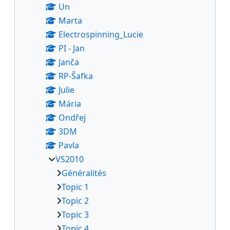
Un
Marta
Electrospinning_Lucie
PI - Jan
Janča
RP-Šafka
Julie
Mária
Ondřej
3DM
Pavla
VS2010
Généralités
Topic 1
Topic 2
Topic 3
Topic 4