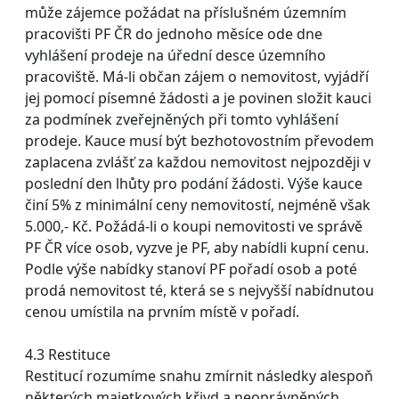
může zájemce požádat na příslušném územním
pracovišti PF ČR do jednoho měsíce ode dne
vyhlášení prodeje na úřední desce územního
pracoviště. Má-li občan zájem o nemovitost, vyjádří
jej pomocí písemné žádosti a je povinen složit kauci
za podmínek zveřejněných při tomto vyhlášení
prodeje. Kauce musí být bezhotovostním převodem
zaplacena zvlášť za každou nemovitost nejpozději v
poslední den lhůty pro podání žádosti. Výše kauce
činí 5% z minimální ceny nemovitostí, nejméně však
5.000,- Kč. Požádá-li o koupi nemovitosti ve správě
PF ČR více osob, vyzve je PF, aby nabídli kupní cenu.
Podle výše nabídky stanoví PF pořadí osob a poté
prodá nemovitost té, která se s nejvyšší nabídnutou
cenou umístila na prvním místě v pořadí.
4.3 Restituce
Restitucí rozumíme snahu zmírnit následky alespoň
některých majetkových křivd a neoprávněných