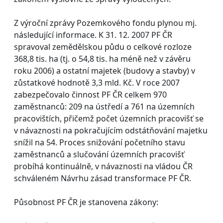
Z výroční zprávy Pozemkového fondu plynou mj.
následující informace. K 31. 12. 2007 PF ČR
spravoval zemědělskou půdu o celkové rozloze
368,8 tis. ha (tj. o 54,8 tis. ha méně než v závěru
roku 2006) a ostatní majetek (budovy a stavby) v
zůstatkové hodnotě 3,3 mld. Kč. V roce 2007
zabezpečovalo činnost PF ČR celkem 970
zaměstnanců: 209 na ústředí a 761 na územních
pracovištích, přičemž počet územních pracovišť se
v návaznosti na pokračujícím odstátňování majetku
snížil na 54. Proces snižování početního stavu
zaměstnanců a slučování územních pracovišť
probíhá kontinuálně, v návaznosti na vládou ČR
schváleném Návrhu zásad transformace PF ČR.
Působnost PF ČR je stanovena zákony: