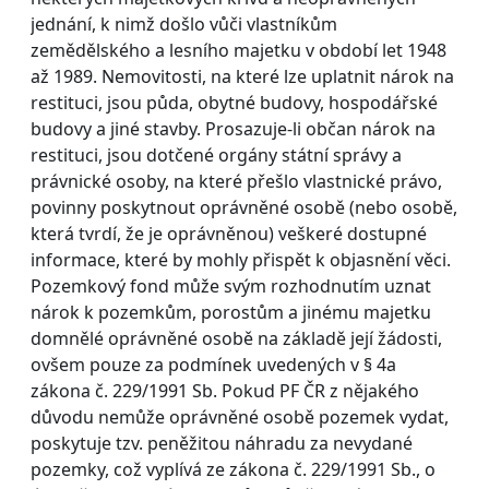
jednání, k nimž došlo vůči vlastníkům
zemědělského a lesního majetku v období let 1948
až 1989. Nemovitosti, na které lze uplatnit nárok na
restituci, jsou půda, obytné budovy, hospodářské
budovy a jiné stavby. Prosazuje-li občan nárok na
restituci, jsou dotčené orgány státní správy a
právnické osoby, na které přešlo vlastnické právo,
povinny poskytnout oprávněné osobě (nebo osobě,
která tvrdí, že je oprávněnou) veškeré dostupné
informace, které by mohly přispět k objasnění věci.
Pozemkový fond může svým rozhodnutím uznat
nárok k pozemkům, porostům a jinému majetku
domnělé oprávněné osobě na základě její žádosti,
ovšem pouze za podmínek uvedených v § 4a
zákona č. 229/1991 Sb. Pokud PF ČR z nějakého
důvodu nemůže oprávněné osobě pozemek vydat,
poskytuje tzv. peněžitou náhradu za nevydané
pozemky, což vyplívá ze zákona č. 229/1991 Sb., o