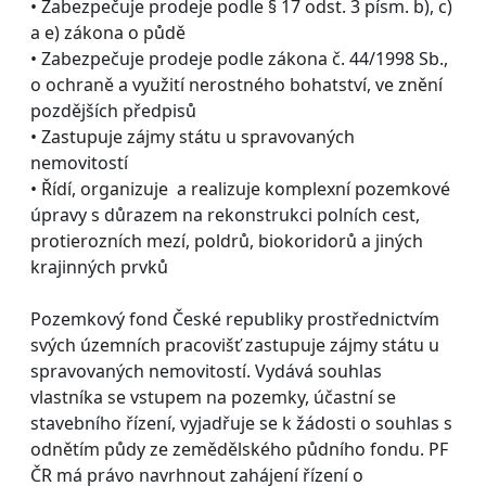
• Zabezpečuje prodeje podle § 17 odst. 3 písm. b), c)
a e) zákona o půdě
• Zabezpečuje prodeje podle zákona č. 44/1998 Sb.,
o ochraně a využití nerostného bohatství, ve znění
pozdějších předpisů
• Zastupuje zájmy státu u spravovaných
nemovitostí
• Řídí, organizuje a realizuje komplexní pozemkové
úpravy s důrazem na rekonstrukci polních cest,
protierozních mezí, poldrů, biokoridorů a jiných
krajinných prvků
Pozemkový fond České republiky prostřednictvím
svých územních pracovišť zastupuje zájmy státu u
spravovaných nemovitostí. Vydává souhlas
vlastníka se vstupem na pozemky, účastní se
stavebního řízení, vyjadřuje se k žádosti o souhlas s
odnětím půdy ze zemědělského půdního fondu. PF
ČR má právo navrhnout zahájení řízení o