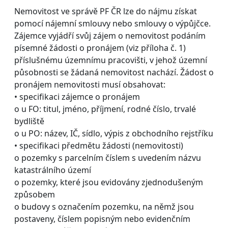
Nemovitost ve správě PF ČR lze do nájmu získat
pomocí nájemní smlouvy nebo smlouvy o výpůjčce.
Zájemce vyjádří svůj zájem o nemovitost podáním
písemné žádosti o pronájem (viz příloha č. 1)
příslušnému územnímu pracovišti, v jehož územní
působnosti se žádaná nemovitost nachází. Žádost o
pronájem nemovitosti musí obsahovat:
• specifikaci zájemce o pronájem
o u FO: titul, jméno, příjmení, rodné číslo, trvalé
bydliště
o u PO: název, IČ, sídlo, výpis z obchodního rejstříku
• specifikaci předmětu žádosti (nemovitosti)
o pozemky s parcelním číslem s uvedením názvu
katastrálního území
o pozemky, které jsou evidovány zjednodušeným
způsobem
o budovy s označením pozemku, na němž jsou
postaveny, číslem popisným nebo evidenčním