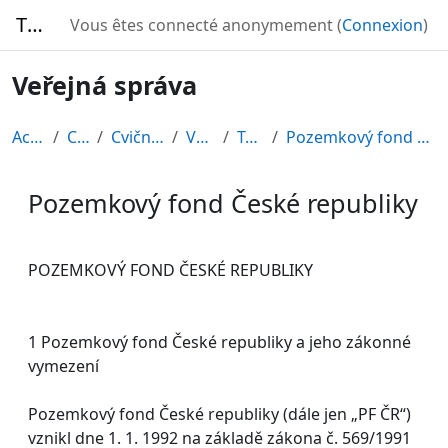
Passer au contenu principal
TURBO
Vous êtes connecté anonymement (
Connexion
)
Veřejná správa
Accueil
Cours
Cvičné kurzy
VS2010
Topic 9
Pozemkový fond České republiky
Pozemkový fond České republiky
Conditions d’achèvement
POZEMKOVÝ FOND ČESKÉ REPUBLIKY
1 Pozemkový fond České republiky a jeho zákonné
vymezení
Pozemkový fond České republiky (dále jen „PF ČR“)
vznikl dne 1. 1. 1992 na základě zákona č. 569/1991