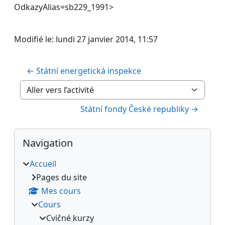
OdkazyAlias=sb229_1991>
Modifié le: lundi 27 janvier 2014, 11:57
← Státní energetická inspekce
Aller vers l’activité
Státní fondy České republiky →
Blocs
Passer Navigation
Navigation
Accueil
Pages du site
Mes cours
Cours
Cvičné kurzy