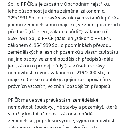
Sb., o PF ČR, a je zapsán v Obchodním rejstříku.
Jeho působnost je dána zejména: zákonem č.
229/1991 Sb., o úpravě vlastnických vztahů k půdě a
jinému zemědělskému majetku, ve znění pozdějších
předpisů (dále jen „zákon o půdě“), zákonem č.
569/1991 Sb., o PF ČR (dále jen „zákon o PF ČR“),
zákonem č. 95/1999 Sb., o podmínkách převodu
zemědělských a lesních pozemků z vlastnictví státu
na jiné osoby, ve znění pozdějších předpisů (dále
jen „zákon o prodeji půdy“), a v úseku správy
nemovitostí rovněž zákonem č. 219/2000 Sb., o
majetku České republiky a jejím zastupováním v
právních vztazích, ve znění pozdějších předpisů.
PF ČR má ve své správě státní zemědělské
nemovitosti (budovy, jiné stavby a pozemky), které
sloužily ke dni účinnosti zákona o půdě
zemědělské, popř. lesní výrobě, vyjma nemovitostí
zákonem výslovně ze správy vyloučených.