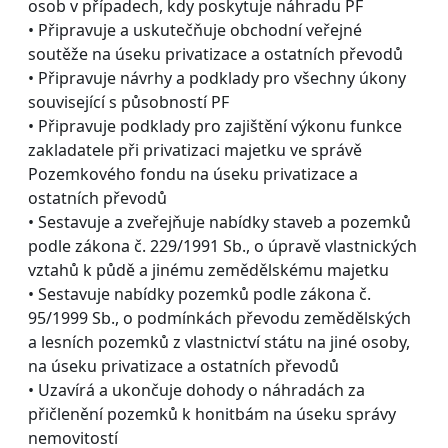
osob v případech, kdy poskytuje náhradu PF
• Připravuje a uskutečňuje obchodní veřejné
soutěže na úseku privatizace a ostatních převodů
• Připravuje návrhy a podklady pro všechny úkony
související s působností PF
• Připravuje podklady pro zajištění výkonu funkce
zakladatele při privatizaci majetku ve správě
Pozemkového fondu na úseku privatizace a
ostatních převodů
• Sestavuje a zveřejňuje nabídky staveb a pozemků
podle zákona č. 229/1991 Sb., o úpravě vlastnických
vztahů k půdě a jinému zemědělskému majetku
• Sestavuje nabídky pozemků podle zákona č.
95/1999 Sb., o podmínkách převodu zemědělských
a lesních pozemků z vlastnictví státu na jiné osoby,
na úseku privatizace a ostatních převodů
• Uzavírá a ukončuje dohody o náhradách za
přičlenění pozemků k honitbám na úseku správy
nemovitostí