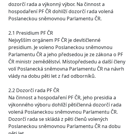
dozorčí rada a výkonný výbor. Na činnost a
hospodaření PF ČR dohlíží dozorčí rada volená
Poslaneckou sněmovnou Parlamentu ČR.
2.1 Presidium PF ČR
Nejvyšším orgánem PF ČR je devítičlenné
presidium. Je voleno Poslaneckou sněmovnou
Parlamentu ČR a jeho předsedou je ze zákona o PF
ČR ministr zemědělství. Místopředsedu a další členy
volí Poslanecká sněmovna Parlamentu ČR na návrh
vlády na dobu pěti let z řad odborníků.
2.2 Dozorčí rada PF ČR
Na činnost a hospodaření PF ČR, jeho presidia a
výkonného výboru dohlíží pětičlenná dozorčí rada
volená Poslaneckou sněmovnou Parlamentu ČR.
Dozorčí rada se skládá z pěti členů volených
Poslaneckou sněmovnou Parlamentu ČR na dobu
pěti let.