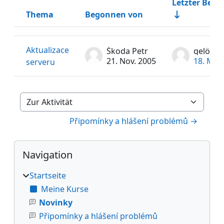
Letzter Beitr
Thema
Begonnen von
Status
Liste der Themen - 1 von 1
Aktualizace
Škoda Petr
gelösch
21. Nov. 2005
18. Mai
serveru
Zur Aktivität
Připomínky a hlášení problémů →
Blöcke
Navigation überspringen
Navigation
Startseite
Meine Kurse
Novinky
Připomínky a hlášení problémů