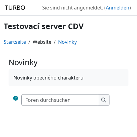
Zum Hauptinhalt
TURBO
Sie sind nicht angemeldet. (
Anmelden
)
Testovací server CDV
Startseite
Website
Novinky
Novinky
Abschlussbedingungen
Novinky obecného charakteru
Foren durchsuc
Foren durchs