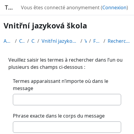
Passer au contenu principal
TURBO
Vous êtes connecté anonymement (
Connexion
)
Vnitřní jazyková škola
Accueil
Cours
CDV
Vnitřní jazyková škola - Cvičení
VJŠ
Forums
Recherche avancée
Veuillez saisir les termes à rechercher dans l’un ou
plusieurs des champs ci-dessous :
Termes apparaissant n’importe où dans le
message
Phrase exacte dans le corps du message