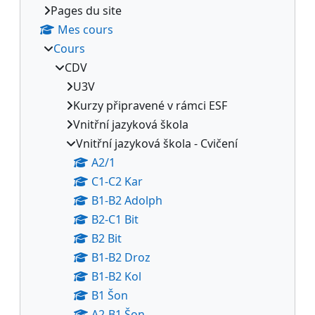
Pages du site
Mes cours
Cours
CDV
U3V
Kurzy připravené v rámci ESF
Vnitřní jazyková škola
Vnitřní jazyková škola - Cvičení
A2/1
C1-C2 Kar
B1-B2 Adolph
B2-C1 Bit
B2 Bit
B1-B2 Droz
B1-B2 Kol
B1 Šon
A2-B1 Šon