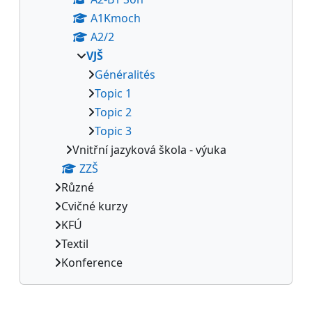
A1Kmoch
A2/2
VJŠ
Généralités
Topic 1
Topic 2
Topic 3
Vnitřní jazyková škola - výuka
ZZŠ
Různé
Cvičné kurzy
KFÚ
Textil
Konference