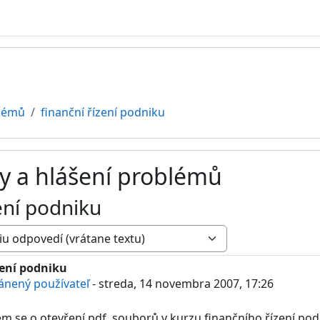
blémů
finanční řízení podniku
y a hlášení problémů
ení podniku
zení podniku
edí: 0
ánený používateľ
-
streda, 14 novembra 2007, 17:26
m se o otevření pdf. souborů v kurzu finančního řízení pod