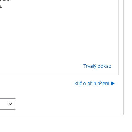
b.
Trvalý odkaz
klič o přihlašeni ▶︎