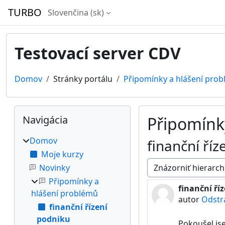
Preskočiť na hlavný obsah
TURBO
Slovenčina ‎(sk)‎
Testovací server CDV
Domov
Stránky portálu
Připomínky a hlášení pro
Bloky
Preskočiť Navigácia
Navigácia
Připomínk
Domov
finanční říz
Moje kurzy
Novinky
Mód zobrazenia
Připomínky a
finanční ří
Počet odpov
hlášení problémů
autor
Odstr
finanční řízení
podniku
Pokoušel jse