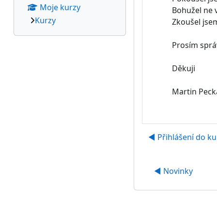
Moje kurzy
Bohužel ne v
Kurzy
Zkoušel jsem
Prosím sprá
Děkuji
Martin Peck
◀︎ Přihlášení do kur
◀︎ Novinky