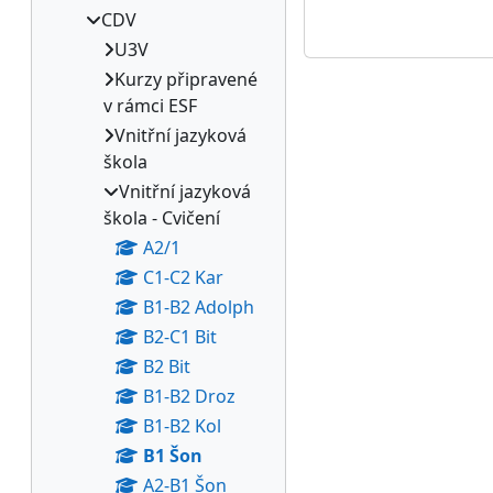
CDV
U3V
Kurzy připravené
v rámci ESF
Vnitřní jazyková
škola
Vnitřní jazyková
škola - Cvičení
A2/1
C1-C2 Kar
B1-B2 Adolph
B2-C1 Bit
B2 Bit
B1-B2 Droz
B1-B2 Kol
B1 Šon
A2-B1 Šon