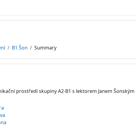
ení
B1 Šon
Summary
ikační prostředí skupiny A2-B1 s lektorem Janem Šonským
ra
va
ana