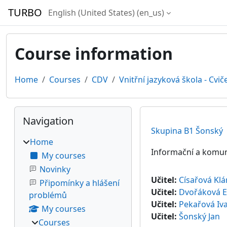
Skip to main content
TURBO
English (United States) ‎(en_us)‎
Course information
Home
Courses
CDV
Vnitřní jazyková škola - Cvič
Blocks
Skip Navigation
Navigation
Skupina B1 Šonský
Home
Informační a komun
My courses
Novinky
Učitel:
Císařová Klá
Připomínky a hlášení
Učitel:
Dvořáková E
problémů
Učitel:
Pekařová Iv
My courses
Učitel:
Šonský Jan
Courses