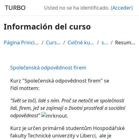
Salta al contenido principal
TURBO
Usted no se ha identificado. (
Acceder
)
Información del curso
Página Principal
Cursos
Cvičné kurzy
sof
Resumen
Společenská odpovědnost firem
Kurz "Společenská odpovědnost firem" se
řídí mottem:
"Svět se točí, lidé s ním. Proč se netočit ve společnosti
lidí, firem, jež se zajímají o životní prostředí a sociální
odpovědnost"
.
Kurz je určen primárně studentům Hospodářské
fakulty Technické univerzity v Liberci, ale je