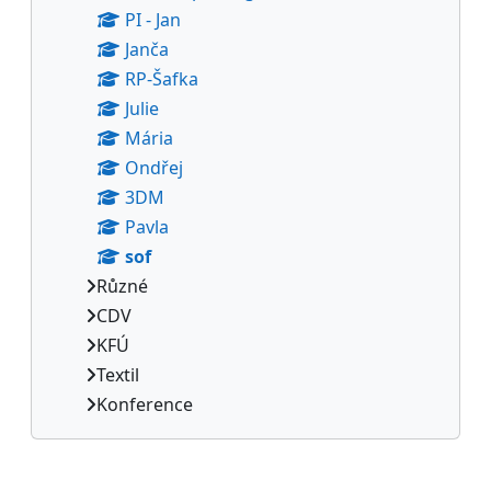
PI - Jan
Janča
RP-Šafka
Julie
Mária
Ondřej
3DM
Pavla
sof
Různé
CDV
KFÚ
Textil
Konference
Bloques suplementarios