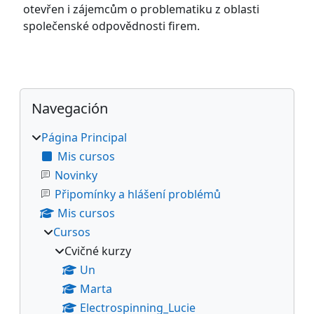
otevřen i zájemcům o problematiku z oblasti
společenské odpovědnosti firem.
Bloques
Salta Navegación
Navegación
Página Principal
Mis cursos
Novinky
Připomínky a hlášení problémů
Mis cursos
Cursos
Cvičné kurzy
Un
Marta
Electrospinning_Lucie