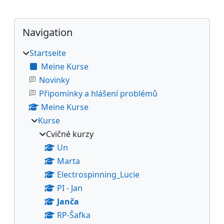
Blöcke
Navigation überspringen
Navigation
Startseite
Meine Kurse
Novinky
Připomínky a hlášení problémů
Meine Kurse
Kurse
Cvičné kurzy
Un
Marta
Electrospinning_Lucie
PI - Jan
Janča
RP-Šafka