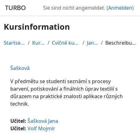
Zum Hauptinhalt
TURBO
Sie sind nicht angemeldet. (
Anmelden
)
Kursinformation
Startseite
Kurse
Cvičné kurzy
Janča
Beschreibung
Šašková
V předmětu se studenti seznámí s procesy
barvení, potiskování a finálních úprav textilií s
důrazem na praktické znalosti aplikace různých
technik.
Učitel:
Šašková Jana
Učitel:
Volf Mojmír