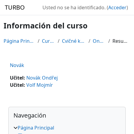
Salta al contenido principal
TURBO
Usted no se ha identificado. (
Acceder
)
Información del curso
Página Principal
Cursos
Cvičné kurzy
Ondřej
Resumen
Novák
Učitel:
Novák Ondřej
Učitel:
Volf Mojmír
Bloques
Salta Navegación
Navegación
Página Principal