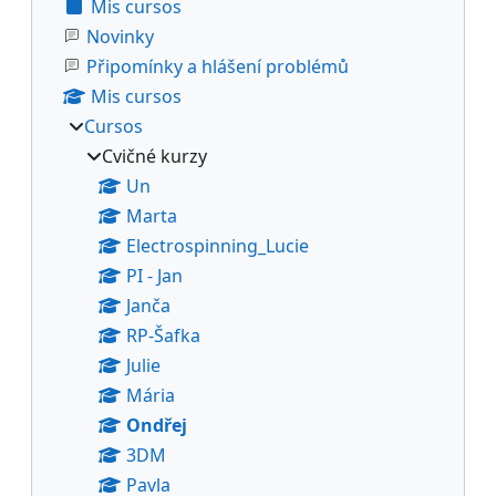
Mis cursos
Novinky
Připomínky a hlášení problémů
Mis cursos
Cursos
Cvičné kurzy
Un
Marta
Electrospinning_Lucie
PI - Jan
Janča
RP-Šafka
Julie
Mária
Ondřej
3DM
Pavla