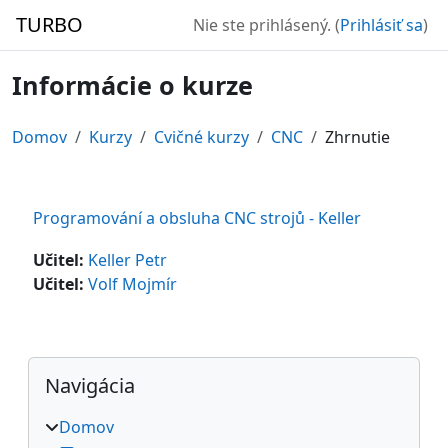
Preskočiť na hlavný obsah
TURBO
Nie ste prihlásený. (
Prihlásiť sa
)
Informácie o kurze
Domov
Kurzy
Cvičné kurzy
CNC
Zhrnutie
Programování a obsluha CNC strojů - Keller
Učitel:
Keller Petr
Učitel:
Volf Mojmír
Bloky
Preskočiť Navigácia
Navigácia
Domov