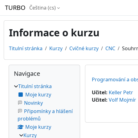
Přejít k hlavnímu obsahu
TURBO
Čeština ‎(cs)‎
Informace o kurzu
Titulní stránka
Kurzy
Cvičné kurzy
CNC
Souhr
Bloky
Přeskočit: Navigace
Navigace
Programování a obsl
Titulní stránka
Učitel:
Keller Petr
Moje kurzy
Učitel:
Volf Mojmír
Novinky
Připomínky a hlášení
problémů
Moje kurzy
Kurzy