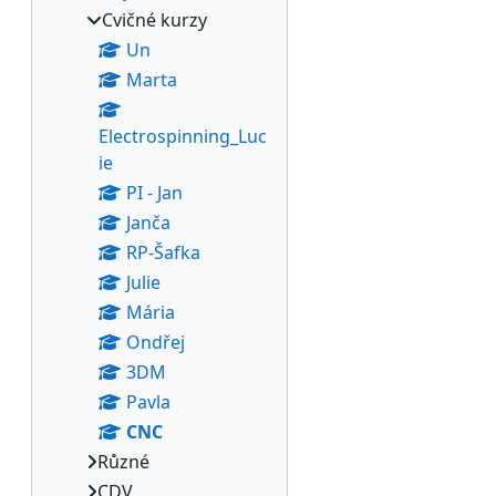
Cvičné kurzy
Un
Marta
Electrospinning_Luc
ie
PI - Jan
Janča
RP-Šafka
Julie
Mária
Ondřej
3DM
Pavla
CNC
Různé
CDV