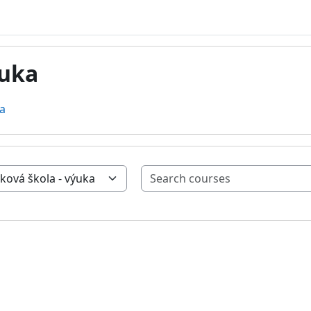
ýuka
ka