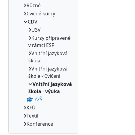
Různé
Cvičné kurzy
CDV
U3V
Kurzy připravené
v rámci ESF
Vnitřní jazyková
škola
Vnitřní jazyková
škola - Cvičení
Vnitřní jazyková
škola - výuka
ZZŠ
KFÚ
Textil
Konference