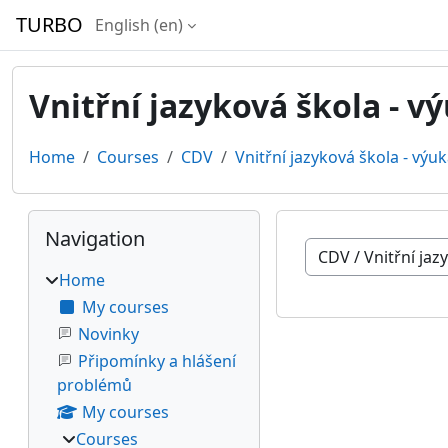
Skip to main content
TURBO
English ‎(en)‎
Vnitřní jazyková škola - v
Home
Courses
CDV
Vnitřní jazyková škola - výu
Blocks
Skip Navigation
Navigation
Course categories
Home
My courses
Novinky
Připomínky a hlášení
problémů
My courses
Courses