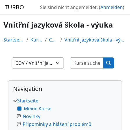
Zum Hauptinhalt
TURBO
Sie sind nicht angemeldet. (
Anmelden
)
Vnitřní jazyková škola - výuka
Startseite
Kurse
CDV
Vnitřní jazyková škola - výuka
Kurse such
Kursbereiche
Kurse su
Blöcke
Navigation überspringen
Navigation
Startseite
Meine Kurse
Novinky
Připomínky a hlášení problémů