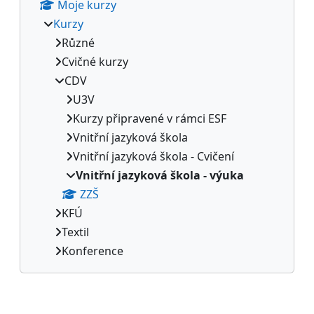
Moje kurzy
Kurzy
Různé
Cvičné kurzy
CDV
U3V
Kurzy připravené v rámci ESF
Vnitřní jazyková škola
Vnitřní jazyková škola - Cvičení
Vnitřní jazyková škola - výuka
ZZŠ
KFÚ
Textil
Konference
Doplňkové bloky