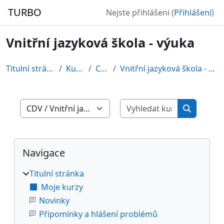
Přejít k hlavnímu obsahu
TURBO
Nejste přihlášeni (
Přihlášení
)
Vnitřní jazyková škola - výuka
Titulní stránka
Kurzy
CDV
Vnitřní jazyková škola - výuka
Vyhledat ku
Kategorie kurzů
Vyhledat 
Bloky
Přeskočit: Navigace
Navigace
Titulní stránka
Moje kurzy
Novinky
Připomínky a hlášení problémů