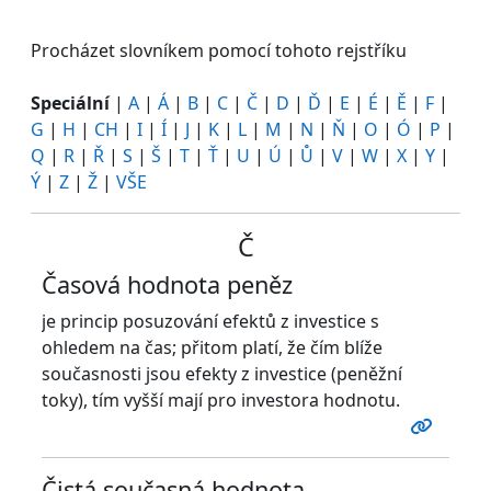
Procházet slovníkem pomocí tohoto rejstříku
Speciální
|
A
|
Á
|
B
|
C
|
Č
|
D
|
Ď
|
E
|
É
|
Ě
|
F
|
G
|
H
|
CH
|
I
|
Í
|
J
|
K
|
L
|
M
|
N
|
Ň
|
O
|
Ó
|
P
|
Q
|
R
|
Ř
|
S
|
Š
|
T
|
Ť
|
U
|
Ú
|
Ů
|
V
|
W
|
X
|
Y
|
Ý
|
Z
|
Ž
|
VŠE
Č
Časová hodnota peněz
je princip posuzování efektů z investice s
ohledem na čas; přitom platí, že čím blíže
současnosti jsou efekty z investice (peněžní
toky), tím vyšší mají pro investora hodnotu.
Čistá současná hodnota