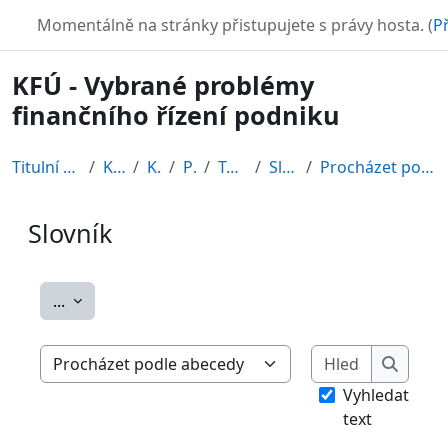
Přejít k hlavnímu obsahu
TURBO
Momentálně na stránky přistupujete s právy hosta. (
Př
KFÚ - Vybrané problémy
finančního řízení podniku
Titulní stránka
Kurzy
KFÚ
PK1
Topic 5
Slovník
Procházet podle abecedy
Slovník
Požadavky na absolvování
Exportovat položky
...
Hledat
Procházet slovníkem pomocí tohoto rejstříku
Hledat
Vyhledat
text