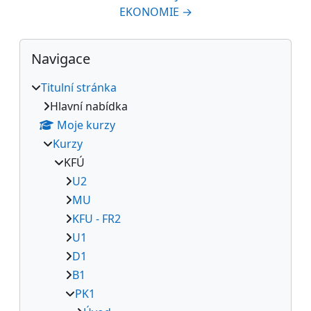
EKONOMIE →
Bloky
Přeskočit: Navigace
Navigace
Titulní stránka
Hlavní nabídka
Moje kurzy
Kurzy
KFÚ
U2
MU
KFU - FR2
U1
D1
B1
PK1