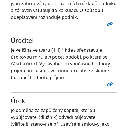
jsou zahrnovány do provozních nákladů podniku
a zároveň vstupují do kalkulací. O způsobu
odepisování rozhoduje podnik.
Úročitel
n
je veličina ve tvaru (1+i)
, kde
i
představuje
úrokovou míru a
n
počet období, po která se
částka úročí. Vynásobením současné hodnoty
příjmu příslušnou veličinou úročitele získáme
budoucí hodnotu příjmu.
Úrok
je odměna za zapůjčený kapitál, kterou
vypůjčovatel (dlužník) odvádí půjčovateli
(věřiteli); stanoví se při uzavírání smlouvy jako