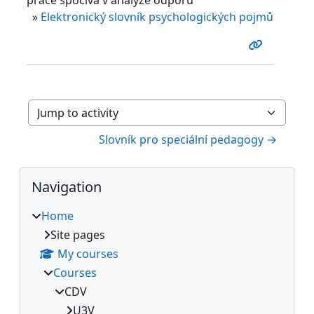
»
Elektronický slovník psychologických pojmů
Jump to activity
Slovník pro speciální pedagogy →
Blocks
Skip Navigation
Navigation
Home
Site pages
My courses
Courses
CDV
U3V