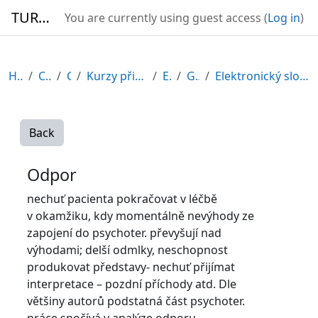
Skip to main content
TURBO
You are currently using guest access (
Log in
)
Home
Courses
CDV
Kurzy připravené v rámci ESF
EDU-V
General
Elektronický slovník psychologických pojmů
Back
Odpor
nechuť pacienta pokračovat v léčbě
v okamžiku, kdy momentálně nevýhody ze
zapojení do psychoter. převyšují nad
výhodami; delší odmlky, neschopnost
produkovat představy- nechuť přijímat
interpretace – pozdní příchody atd. Dle
většiny autorů podstatná část psychoter.
práce spočívá v analýze odporu