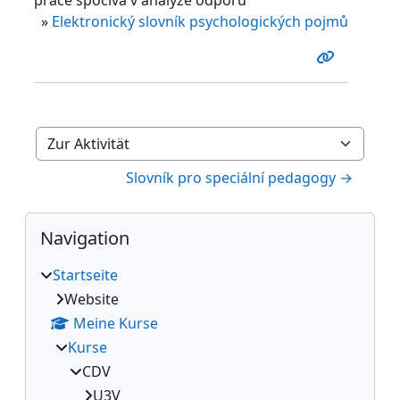
»
Elektronický slovník psychologických pojmů
Zur Aktivität
Slovník pro speciální pedagogy →
Blöcke
Navigation überspringen
Navigation
Startseite
Website
Meine Kurse
Kurse
CDV
U3V