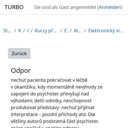
Zum Hauptinhalt
TURBO
Sie sind als Gast angemeldet (
Anmelden
)
Startseite
Kurse
CDV
Kurzy připravené v rámci ESF
EDU-V
Allgemeines
Elektronický slovník psychologických pojmů
Zurück
Odpor
nechuť pacienta pokračovat v léčbě
v okamžiku, kdy momentálně nevýhody ze
zapojení do psychoter. převyšují nad
výhodami; delší odmlky, neschopnost
produkovat představy- nechuť přijímat
interpretace – pozdní příchody atd. Dle
většiny autorů podstatná část psychoter.
práce spočívá v analýze odporu