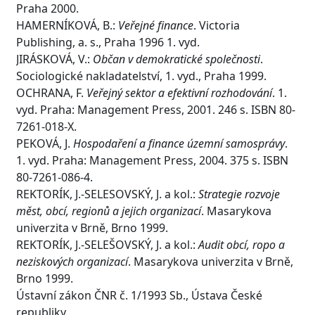
Praha 2000.
HAMERNÍKOVÁ, B.:
Veřejné finance
. Victoria
Publishing, a. s., Praha 1996 1. vyd.
JIRÁSKOVÁ, V.:
Občan v demokratické společnosti
.
Sociologické nakladatelství, 1. vyd., Praha 1999.
OCHRANA, F.
Veřejný sektor a efektivní rozhodování
. 1.
vyd. Praha: Management Press, 2001. 246 s. ISBN 80-
7261-018-X.
PEKOVÁ, J.
Hospodaření a finance územní samosprávy
.
1. vyd. Praha: Management Press, 2004. 375 s. ISBN
80-7261-086-4.
REKTORÍK, J.-SELESOVSKÝ, J. a kol.:
Strategie rozvoje
měst, obcí, regionů a jejich organizací
. Masarykova
univerzita v Brně, Brno 1999.
REKTORÍK, J.-SELEŠOVSKÝ, J. a kol.:
Audit obcí, ropo a
neziskových organizací
. Masarykova univerzita v Brně,
Brno 1999.
Ústavní zákon ČNR č. 1/1993 Sb., Ústava České
republiky.