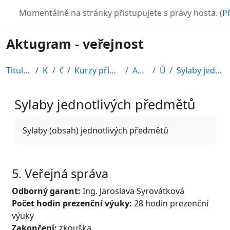
Přejít k hlavnímu obsahu
TURBO
Momentálně na stránky přistupujete s právy hosta. (
Př
Aktugram - veřejnost
Titulní stránka
Kurzy
CDV
Kurzy připravené v rámci ESF
AKTUGRAM
Úvod
Sylaby jednotlivých předmětů
Sylaby jednotlivých předmětů
Požadavky na absolvování
Sylaby (obsah) jednotlivých předmětů
5. Veřejná správa
Odborný garant:
Ing. Jaroslava Syrovátková
Počet hodin prezenční výuky:
28 hodin prezenční
výuky
Zakončení:
zkouška