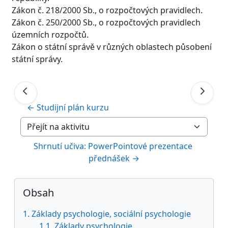
Zákon č. 218/2000 Sb., o rozpočtových pravidlech.
Zákon č. 250/2000 Sb., o rozpočtových pravidlech
územních rozpočtů.
Zákon o státní správě v různých oblastech působení
státní správy.
← Studijní plán kurzu
Přejít na aktivitu
Shrnutí učiva: PowerPointové prezentace 
přednášek →
Bloky
Přeskočit: Obsah
Obsah
1. Základy psychologie, sociální psychologie
1.1. Základy psychologie