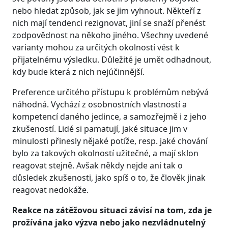
nebo hledat způsob, jak se jim vyhnout. Někteří z
nich mají tendenci rezignovat, jiní se snaží přenést
zodpovědnost na někoho jiného. Všechny uvedené
varianty mohou za určitých okolností vést k
přijatelnému výsledku. Důležité je umět odhadnout,
kdy bude která z nich nejúčinnější.
Preference určitého přístupu k problémům nebývá
náhodná. Vychází z osobnostních vlastností a
kompetencí daného jedince, a samozřejmě i z jeho
zkušeností. Lidé si pamatují, jaké situace jim v
minulosti přinesly nějaké potíže, resp. jaké chování
bylo za takových okolností užitečné, a mají sklon
reagovat stejně. Avšak někdy nejde ani tak o
důsledek zkušenosti, jako spíš o to, že člověk jinak
reagovat nedokáže.
Reakce na zátěžovou situaci závisí na tom, zda je
prožívána jako výzva nebo jako nezvládnutelný