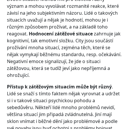
význam a mohou vyvolávat rozmanité reakce, které
závisí na jeho subjektivním názoru. Lidé o takových
situacích uvažují a nějak je hodnotí, mohou je i
různým způsobem prožívat, a na základě toho
reagovat.
Hodnocení zátěžové situace
zahrnuje jak
kognitivní, tak emotivní složku. City jsou součástí
prožívání mnoha situací, zejména těch, které se
nějak vymykají běžnému standardu, resp. očekávání.
Negativní emoce signalizují, že jde o situaci
zátěžovou, která se tudíž jeví jako nepříjemná a
ohrožující.
Přístup k zátěžovým situacím může být různý
.
Lidé se snaží s tímto faktem nějak vyrovnat a udržet
si i v takové situaci psychickou pohodu a
sebedůvěru. Někteří lidé mnoho problémů nevidí,
většina situací jim připadá zvládnutelná. Jiní mají
sklon vnímat i běžné dění jako problémové a podle
své povahy jsou buď ochotni s problémy bojovat