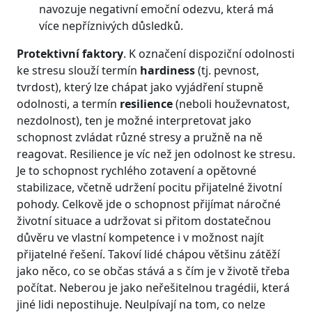
navozuje negativní emoční odezvu, která má
více nepříznivých důsledků.
Protektivní faktory
. K označení dispoziční odolnosti
ke stresu slouží termín
hardiness
(tj. pevnost,
tvrdost), který lze chápat jako vyjádření stupně
odolnosti, a termín
resilience
(neboli houževnatost,
nezdolnost), ten je možné interpretovat jako
schopnost zvládat různé stresy a pružně na ně
reagovat. Resilience je víc než jen odolnost ke stresu.
Je to schopnost rychlého zotavení a opětovné
stabilizace, včetně udržení pocitu přijatelné životní
pohody. Celkově jde o schopnost přijímat náročné
životní situace a udržovat si přitom dostatečnou
důvěru ve vlastní kompetence i v možnost najít
přijatelné řešení. Takoví lidé chápou většinu zátěží
jako něco, co se občas stává a s čím je v životě třeba
počítat. Neberou je jako neřešitelnou tragédii, která
jiné lidi nepostihuje. Neulpívají na tom, co nelze