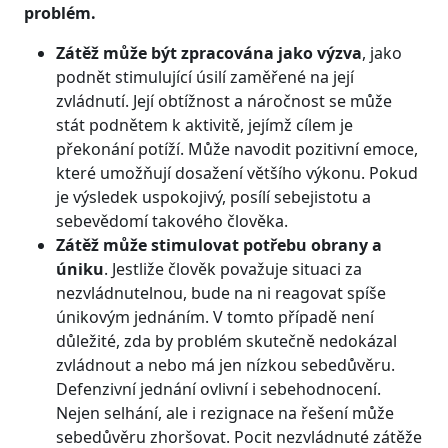
problém.
Zátěž může být zpracována jako výzva
, jako
podnět stimulující úsilí zaměřené na její
zvládnutí. Její obtížnost a náročnost se může
stát podnětem k aktivitě, jejímž cílem je
překonání potíží. Může navodit pozitivní emoce,
které umožňují dosažení většího výkonu. Pokud
je výsledek uspokojivý, posílí sebejistotu a
sebevědomí takového člověka.
Zátěž může stimulovat potřebu obrany a
úniku
. Jestliže člověk považuje situaci za
nezvládnutelnou, bude na ni reagovat spíše
únikovým jednáním. V tomto případě není
důležité, zda by problém skutečně nedokázal
zvládnout a nebo má jen nízkou sebedůvěru.
Defenzivní jednání ovlivní i sebehodnocení.
Nejen selhání, ale i rezignace na řešení může
sebedůvěru zhoršovat. Pocit nezvládnuté zátěže