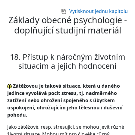
Přejít k hlavnímu obsahu
Vytisknout jednu kapitolu
Základy obecné psychologie -
doplňující studijní materiál
18. Přístup k náročným životním
situacím a jejich hodnocení
Zátěžovou je taková situace, která u daného
jedince vyvolává pocit stresu, tj. nadměrného
zatížení nebo ohrožení spojeného s úbytkem
uspokojení, ohrožujícím jeho tělesnou i duševní
pohodu.
Jako zátěžové, resp. stresující, se mohou jevit různé
životní situace. Mohou mít pro člověka různý