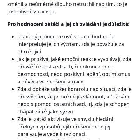
změnit a neúměrně dlouho netruchlí nad tím, co je
definitivně ztraceno.
Pro hodnocení zátěží a jejich zvládání je důležité
:
Jak daný jedinec takové situace hodnotí a
interpretuje jejich význam, zda je považuje za
ohrožující.
Jak je prožívá, jaké emoční reakce vyvolávají, zda
převáží úzkost a strach, či dokonce pocit
bezmocnosti, nebo pozitivní ladění, optimismus
a důvěra ve zlepšení situace.
Zda si dokáže udržet kontrolu nad situací, zda je
přesvědčen, že je možné ji zvládnout, ať už sám
nebo s pomocí ostatních atd., tj. zda je schopen
chápat zátěž jako výzvu.
Zda jej zátěž aktivizuje ve smyslu hledání
účelných způsobů jejího řešení nebo jej
paralyzuje a vede k rezignaci.