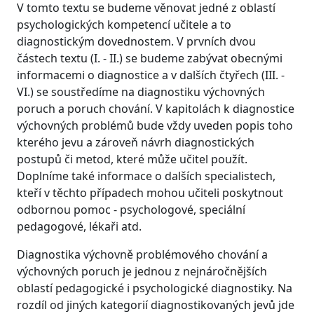
V tomto textu se budeme věnovat jedné z oblastí
psychologických kompetencí učitele a to
diagnostickým dovednostem. V prvních dvou
částech textu (I. - II.) se budeme zabývat obecnými
informacemi o diagnostice a v dalších čtyřech (III. -
VI.) se soustředíme na diagnostiku výchovných
poruch a poruch chování. V kapitolách k diagnostice
výchovných problémů bude vždy uveden popis toho
kterého jevu a zároveň návrh diagnostických
postupů či metod, které může učitel použít.
Doplníme také informace o dalších specialistech,
kteří v těchto případech mohou učiteli poskytnout
odbornou pomoc - psychologové, speciální
pedagogové, lékaři atd.
Diagnostika výchovně problémového chování a
výchovných poruch je jednou z nejnáročnějších
oblastí pedagogické i psychologické diagnostiky. Na
rozdíl od jiných kategorií diagnostikovaných jevů jde